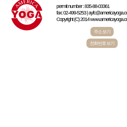
permit number : 835-88-03361
fax: 02-499-5253 | ayfc@americayoga.co
Copyright (C) 2014 www.americayoga.com 
주소 보기
전화번호 보기